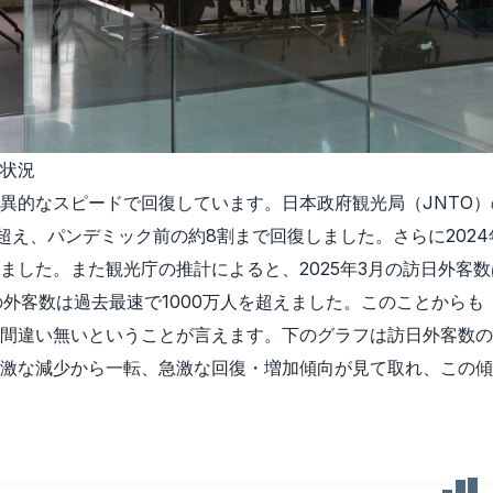
状況
異的なスピードで回復しています。日本政府観光局（JNTO）の
を超え、パンデミック前の約8割まで回復しました。さらに2024
ました。また観光庁の推計によると、2025年3月の訪日外客数
、累計の外客数は過去最速で1000万人を超えました。このことか
間違い無いということが言えます。下のグラフは訪日外客数の
激な減少から一転、急激な回復・増加傾向が見て取れ、この傾