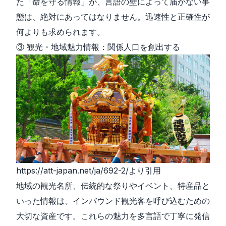
た「命を守る情報」が、言語の壁によって届かない事
態は、絶対にあってはなりません。迅速性と正確性が
何よりも求められます。
③ 観光・地域魅力情報：関係人口を創出する
https://att-japan.net/ja/692-2/
より引用
地域の観光名所、伝統的な祭りやイベント、特産品と
いった情報は、インバウンド観光客を呼び込むための
大切な資産です。これらの魅力を多言語で丁寧に発信