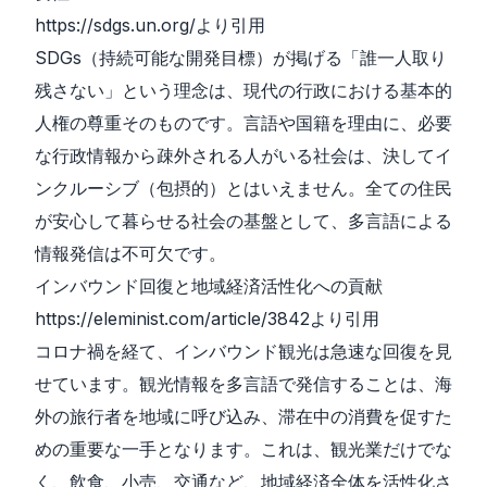
https://sdgs.un.org/
より引用
SDGs（持続可能な開発目標）が掲げる「誰一人取り
残さない」という理念は、現代の行政における基本的
人権の尊重そのものです。言語や国籍を理由に、必要
な行政情報から疎外される人がいる社会は、決してイ
ンクルーシブ（包摂的）とはいえません。全ての住民
が安心して暮らせる社会の基盤として、多言語による
情報発信は不可欠です。
インバウンド回復と地域経済活性化への貢献
https://eleminist.com/article/3842
より引用
コロナ禍を経て、インバウンド観光は急速な回復を見
せています。観光情報を多言語で発信することは、海
外の旅行者を地域に呼び込み、滞在中の消費を促すた
めの重要な一手となります。これは、観光業だけでな
く、飲食、小売、交通など、地域経済全体を活性化さ